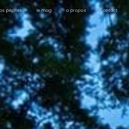
os pépites
le mag
a propos
contact