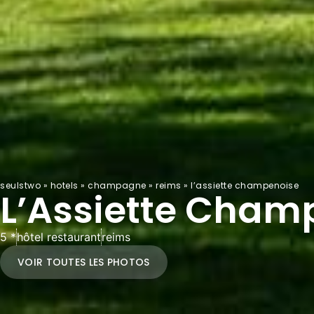
seulstwo
»
hotels
»
champagne
»
reims
»
l’assiette champenoise
L’Assiette Cham
5 *
hôtel restaurant
reims
VOIR TOUTES LES PHOTOS