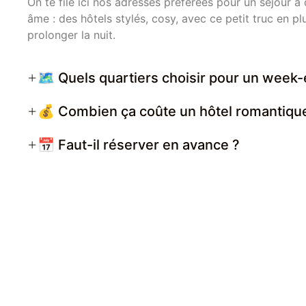
On te file ici nos adresses préférées pour un séjour à
âme : des hôtels stylés, cosy, avec ce petit truc en p
prolonger la nuit.
🗺️ Quels quartiers choisir pour un week
💰 Combien ça coûte un hôtel romantique
📅 Faut-il réserver en avance ?