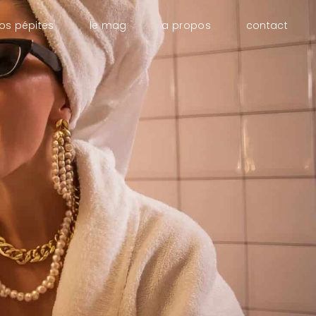
os pépites
le mag
a propos
contact