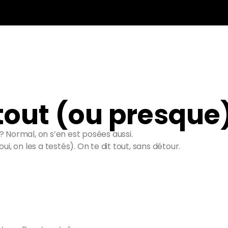
 tout (ou presque
? Normal, on s’en est posées aussi.
oui, on les a testés). On te dit tout, sans détour.