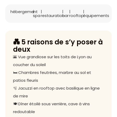
hébergement
|
|
|
|
|
spa
restauration
bar
rooftop
équipements
💑 5 raisons de s’y poser à
deux
🌇 Vue grandiose sur les toits de Lyon au
coucher du soleil
🛏️ Chambres feutrées, marbre au sol et
patios fleuris
🫧 Jacuzzi en rooftop avec basilique en ligne
de mire
🍽️ Dîner étoilé sous verrière, cave à vins
redoutable