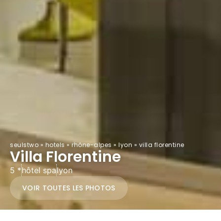
seulstwo
»
hotels
»
rhône-alpes
»
lyon
»
villa florentine
Villa Florentine
5 *
hôtel spa
lyon
VOIR TOUTES LES PHOTOS