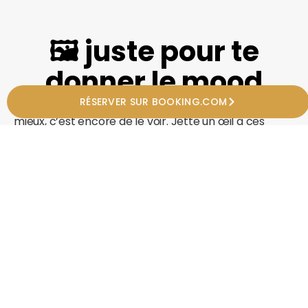
🖼️ juste pour te
donner le mood
RÉSERVER SUR BOOKING.COM
On pourrait t’en parler pendant des heures… mais le
mieux, c’est encore de le voir. Jette un œil à ces
images et imagine déjà vos moments à deux entre
ces murs.