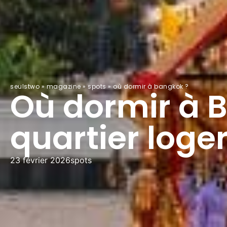
seulstwo
»
magazine
»
spots
»
où dormir à bangkok ?
Où dormir à 
quartier loge
23 février 2026
spots