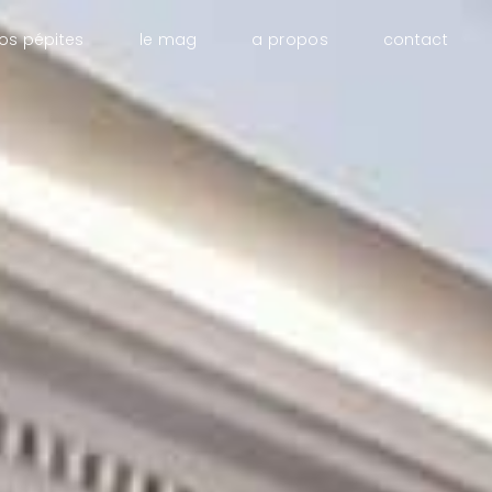
os pépites
le mag
a propos
contact