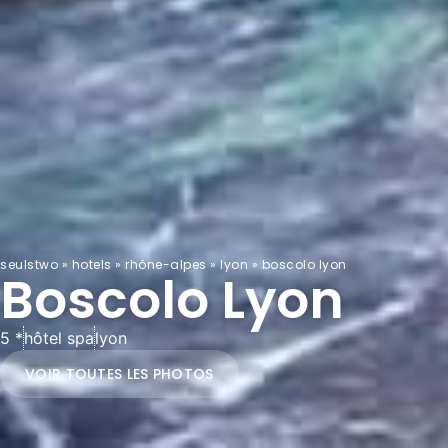
seulstwo
»
hotels
»
rhône-alpes
»
lyon
»
boscolo lyon
Boscolo Lyon
5 *
hôtel spa
lyon
VOIR TOUTES LES PHOTOS