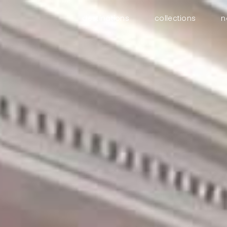
destinations
collections
n