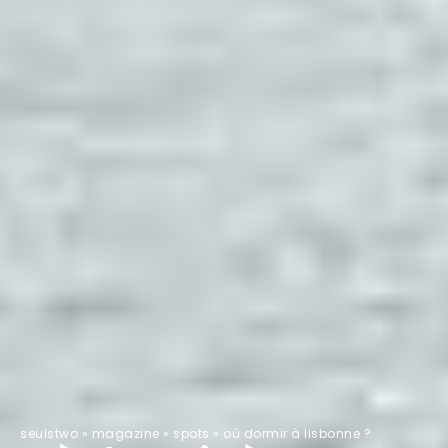
seulstwo
»
magazine
»
spots
»
où dormir à lisbonne ?