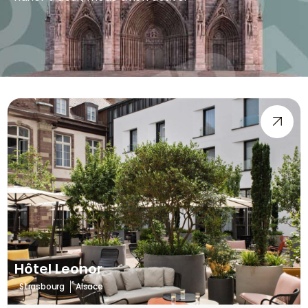
Hôtel Leonor
Strasbourg
Alsace