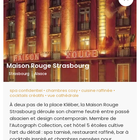
Maison Rouge Strasbourg
Strasbourg
Alsace
spa confidentiel • chambres cosy • cuisine raffinée •
cocktails créatifs • vue cathédrale
À deux pas de la place Kléber, la Maison Rouge
Strasbourg déroule son charme feutré entre passé
alsacien et design contemporain. Membre de
l’Autograph Collection, cet hôtel 5 étoiles cultive
l’art du détail : spa tamisé, restaurant raffiné, bar à
cocktails inspiré et chambres pensées pour