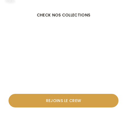
faut.
CHECK NOS COLLECTIONS
nos meilleurs spots
dans ta boîte mail
REJOINS LE CREW