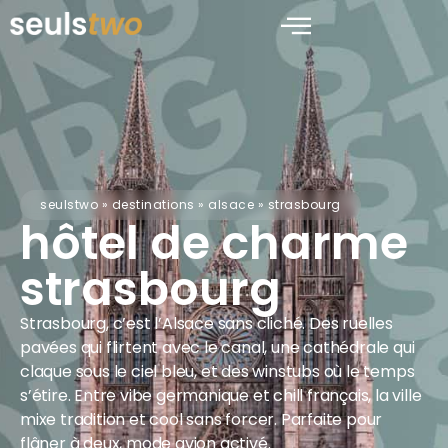
seulstwo
»
destinations
»
alsace
»
strasbourg
hôtel de charme
strasbourg
Strasbourg, c’est l’Alsace sans cliché. Des ruelles
pavées qui flirtent avec le canal, une cathédrale qui
claque sous le ciel bleu, et des winstubs où le temps
s’étire. Entre vibe germanique et chill français, la ville
mixe tradition et cool sans forcer. Parfaite pour
flâner à deux, mode avion activé.