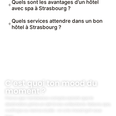
Quels sont les avantages d’un hôtel
avec spa à Strasbourg ?
Quels services attendre dans un bon
hôtel à Strasbourg ?
C’est quoi ton mood du
moment ?
Parce que l’ambiance compte autant que la
destination, jette un œil à nos collections. Nature, spa,
rooftops ou restos stylés : on a le mood qu’il vous