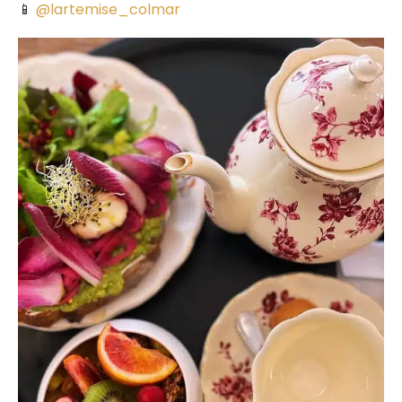
📱
@lartemise_colmar