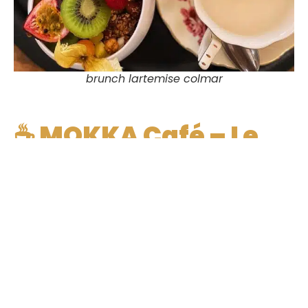
brunch lartemise colmar
☕ MOKKA Café – Le
cocon chaleureux
qui fait l’unanimité
🪩
La vibe du lieu
MOKKA, c’est ce genre de café où tout donne envie